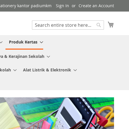
 stationery kantor padiumkm
Sign In
Create an Account
My Cart
Search
Search
Produk Kertas
ya & Kerajinan Sekolah
ekolah
Alat Listrik & Elektronik