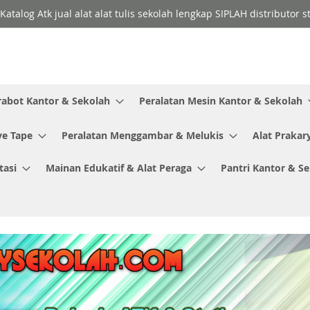
Katalog Atk jual alat alat tulis sekolah lengkap SIPLAH distributor
rabot Kantor & Sekolah
Peralatan Mesin Kantor & Sekolah
ve Tape
Peralatan Menggambar & Melukis
Alat Prakar
tasi
Mainan Edukatif & Alat Peraga
Pantri Kantor & S