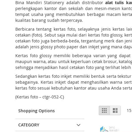
Bina Mandiri Stationery adalah distributor
alat tulis ka
perlengkapan kantor dan sekolah dan mesin-mesin kantor
tempat usaha yang membutuhkan berbagai macam kertas f
kualitas barang sudah terpercaya.
Berbicara tentang kertas foto, selayaknya jenis kertas l
cetakan (foto). Sebut saja mulai dari kertas foto glossy, ke
cetakan foto juga berbeda-beda, tergantung merk dan jeni
adalah jenis glossy photo paper dan inkjet yang mana dap
Kertas foto glossy memiliki beberapa varian yang dapat
maupun warna, atau untuk keperluan cetak brosur, katalog,
sehingga menjadikan hasil cetakan foto yang terlihat lebih
Sedangkan kertas foto inkjet memiliki bentuk serta tekstur
sebagainya. Kertas inkjet dapat menghasilkan warna sert
kertas foto sesuai kebutuhan kantor atau usaha Anda sert
(Kertas foto – ctgr-052-C)
View
Grid
List
15
Shopping Options
as
CATEGORY