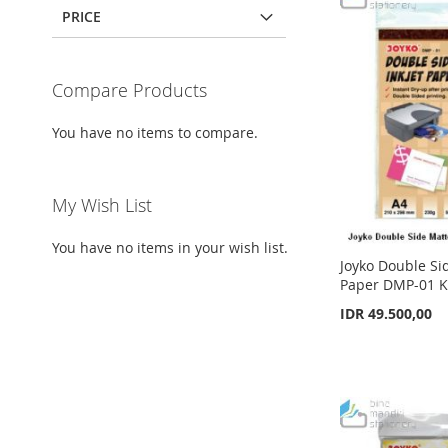
PRICE
Compare Products
You have no items to compare.
My Wish List
You have no items in your wish list.
Joyko Double Sid
Paper DMP-01 Ke
IDR 49.500,00
Add to Cart
Add to Cart
Add to Cart
Add to Cart
ADD
ADD
ADD
ADD
TO
ADD
TO
ADD
TO
ADD
TO
ADD