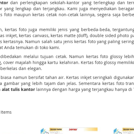
ntor
dan perlengkapan sekolah-kantor yang terlengkap dan ter
 yang lengkap dan terjangkau. Kami juga menyediakan beragam jen
oto maupun kertas cetak non-cetak lainnya, segera saja berbel
ain, kertas foto juga memiliki jenis yang berbeda-beda, tergant
rtas inkjet, kertas canvass, kertas matte (doff), double sided photo p
s kertasnya. Namun salah satu jenis kertas foto yang paling seri
at Anda temukan di toko kami.
 dibedakan melalui tujuan cetak. Namun kertas foto glossy lebi
 cover majalah hingga kartu kelahiran. Kertas foto glossy memiliki
 berkelas dan elegan.
 biasa namun bersifat tahan air. Kertas inkjet seringkali digunakan
a gambar yang lebih tajam dan jelas. Sementara kertas foto tra
a
alat tulis kantor
lainnya dengan harga yang terjangkau hanya di 
Items