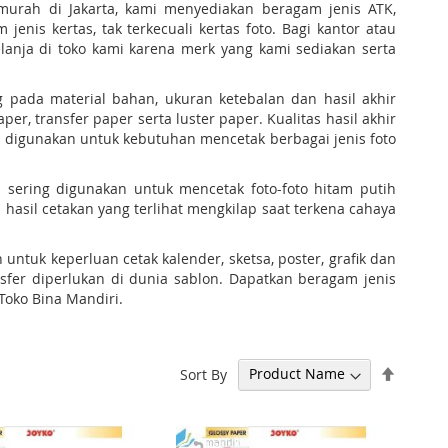
murah di Jakarta, kami menyediakan beragam jenis ATK,
is kertas, tak terkecuali kertas foto. Bagi kantor atau
anja di toko kami karena merk yang kami sediakan serta
ung pada material bahan, ukuran ketebalan dan hasil akhir
aper, transfer paper serta luster paper. Kualitas hasil akhir
ng digunakan untuk kebutuhan mencetak berbagai jenis foto
h sering digunakan untuk mencetak foto-foto hitam putih
 hasil cetakan yang terlihat mengkilap saat terkena cahaya
 untuk keperluan cetak kalender, sketsa, poster, grafik dan
nsfer diperlukan di dunia sablon. Dapatkan beragam jenis
Toko Bina Mandiri.
Set
Sort By
Descen
Directi