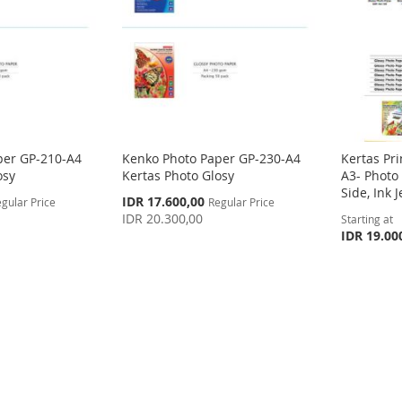
per GP-210-A4
Kenko Photo Paper GP-230-A4
Kertas Pri
osy
Kertas Photo Glosy
A3- Photo
Side, Ink 
Special
IDR 17.600,00
gular Price
Regular Price
Price
IDR 20.300,00
Starting at
IDR 19.00