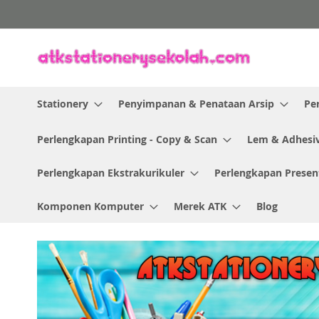
Skip
to
Content
Stationery
Penyimpanan & Penataan Arsip
Pe
Perlengkapan Printing - Copy & Scan
Lem & Adhesi
Perlengkapan Ekstrakurikuler
Perlengkapan Presen
Komponen Komputer
Merek ATK
Blog