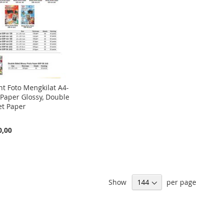
nt Foto Mengkilat A4-
 Paper Glossy, Double
Jet Paper
0,00
Show
per page