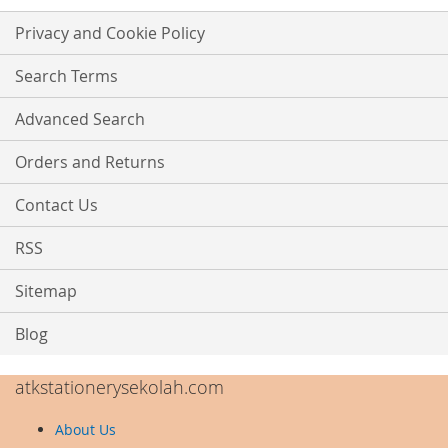
for
Our
Privacy and Cookie Policy
Newsletter:
Search Terms
Advanced Search
Orders and Returns
Contact Us
RSS
Sitemap
Blog
atkstationerysekolah.com
About Us