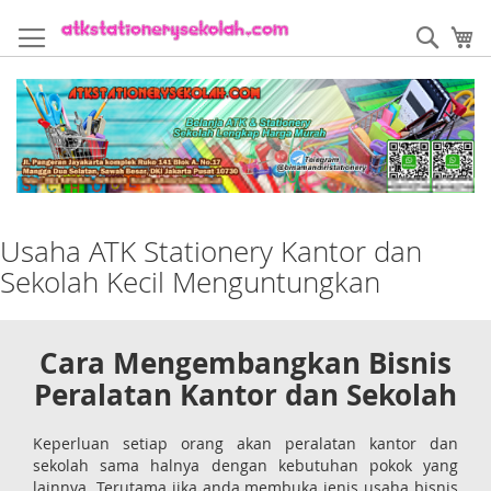
Skip
to
Sear
My
Content
Usaha ATK Stationery Kantor dan
Sekolah Kecil Menguntungkan
Cara Mengembangkan Bisnis
Peralatan Kantor dan Sekolah
Keperluan setiap orang akan peralatan kantor dan
sekolah sama halnya dengan kebutuhan pokok yang
lainnya. Terutama jika anda membuka jenis usaha bisnis