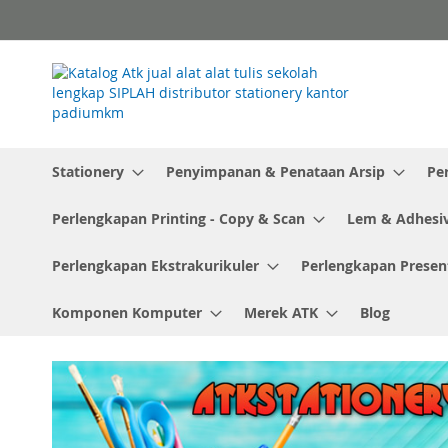
Skip
to
Content
Stationery
Penyimpanan & Penataan Arsip
Pe
Perlengkapan Printing - Copy & Scan
Lem & Adhesi
Perlengkapan Ekstrakurikuler
Perlengkapan Presen
Komponen Komputer
Merek ATK
Blog