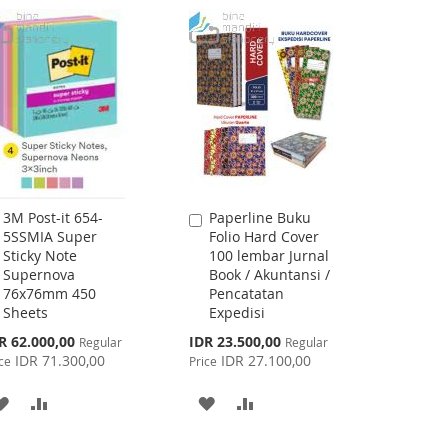
3M Post-it 654-
Paperline Buku
Add
Add
5SSMIA Super
Folio Hard Cover
to
to
Sticky Note
100 lembar Jurnal
Cart
Cart
Supernova
Book / Akuntansi /
76x76mm 450
Pencatatan
Sheets
Expedisi
cial
Special
R 62.000,00
IDR 23.500,00
Regular
Regular
ce
Price
IDR 71.300,00
IDR 27.100,00
ce
Price
ADD
ADD
ADD
ADD
TO
TO
TO
TO