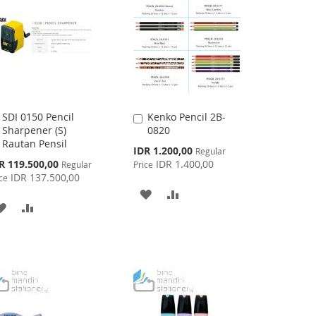
LIST
SDI 0150 Pencil
Kenko Pencil 2B-
Add
Add
Sharpener (S)
0820
to
to
Rautan Pensil
Cart
Cart
Special
IDR 1.200,00
Regular
Price
cial
R 119.500,00
IDR 1.400,00
Regular
Price
ce
IDR 137.500,00
ce
ADD
ADD
ADD
ADD
TO
TO
TO
TO
WISH
COMPARE
WISH
COMPARE
LIST
LIST