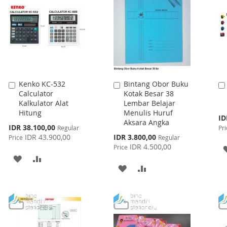
Kenko KC-532
Bintang Obor Buku
Add
Add
Calculator
Kotak Besar 38
to
to
Kalkulator Alat
Lembar Belajar
Cart
Cart
Hitung
Menulis Huruf
Spe
ID
Aksara Angka
Pri
Special
IDR 38.100,00
Regular
Pri
Price
Special
IDR 43.900,00
IDR 3.800,00
Price
Regular
Price
IDR 4.500,00
Price
ADD
ADD
ADD
ADD
TO
TO
TO
TO
WISH
COMPARE
WISH
COMPARE
LIST
LIST