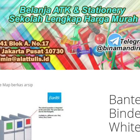
te Map berkas arsip
Bante
Binde
White