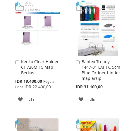
WISH
COMPARE
LIST
LIST
Kenko Clear Holder
Bantex Trendy
Add
Add
CH720M FC Map
1447-01 LAF FC 5cm
to
to
Berkas
Blue Ordner binder
Cart
Cart
map arsip
Special
IDR 19.400,00
Regular
Price
IDR 22.400,00
IDR 31.100,00
Price
ADD
ADD
ADD
ADD
TO
TO
TO
TO
WISH
COMPARE
WISH
COMPARE
LIST
LIST