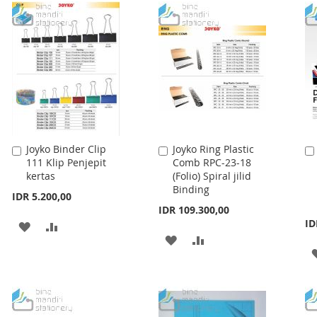
LIST
LIST
Joyko Binder Clip
Joyko Ring Plastic
Add
Add
111 Klip Penjepit
Comb RPC-23-18
to
to
kertas
(Folio) Spiral jilid
Cart
Cart
Binding
IDR 5.200,00
IDR 109.300,00
ID
ADD
ADD
ADD
ADD
TO
TO
TO
TO
WISH
COMPARE
WISH
COMPARE
LIST
LIST