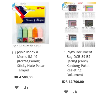
Joyko Index &
Joyko Document
Add
Add
Memo IM-46
Bag DCB-39 B5
to
to
(Kertas,Panah)
(Jaring Jeans)
Cart
Cart
Sticky Note Pesan
Kantong Poket
Tempel
Resleting
Dokument
IDR 4.500,00
IDR 12.700,00
ADD
ADD
ADD
ADD
TO
TO
TO
TO
WISH
COMPARE