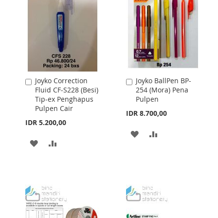
Joyko Correction
Joyko BallPen BP-
Add
Add
Fluid CF-S228 (Besi)
254 (Mora) Pena
to
to
Tip-ex Penghapus
Pulpen
Cart
Cart
Pulpen Cair
IDR 8.700,00
IDR 5.200,00
ADD
ADD
ADD
ADD
TO
TO
TO
TO
WISH
COMPARE
WISH
COMPARE
LIST
LIST