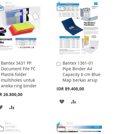
WISH
COMPARE
WISH
COMPARE
LIST
LIST
Bantex 3431 PP
Bantex 1361-01
Add
Add
Document File FC
Pipe Binder A4
to
to
Plastik folder
Capacity 6 cm Blue
Cart
Cart
multiholes untuk
Map berkas arsip
aneka ring binder
IDR 89.400,00
R 26.800,00
ADD
ADD
ADD
ADD
TO
TO
TO
TO
WISH
COMPARE
WISH
COMPARE
LIST