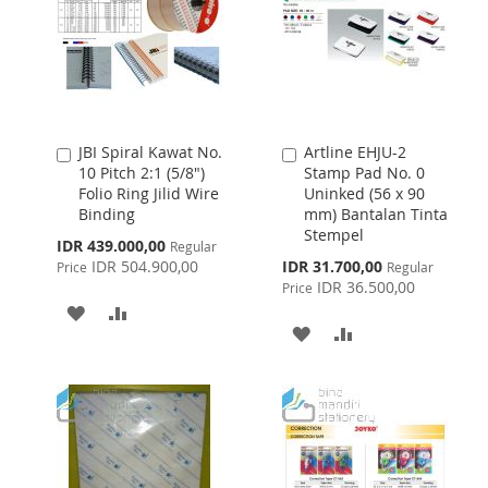
JBI Spiral Kawat No.
Artline EHJU-2
Add
Add
10 Pitch 2:1 (5/8")
Stamp Pad No. 0
to
to
Folio Ring Jilid Wire
Uninked (56 x 90
Cart
Cart
Binding
mm) Bantalan Tinta
Stempel
Special
IDR 439.000,00
Regular
Price
Special
IDR 504.900,00
IDR 31.700,00
Price
Regular
Price
IDR 36.500,00
Price
ADD
ADD
ADD
ADD
TO
TO
TO
TO
WISH
COMPARE
WISH
COMPARE
LIST
LIST