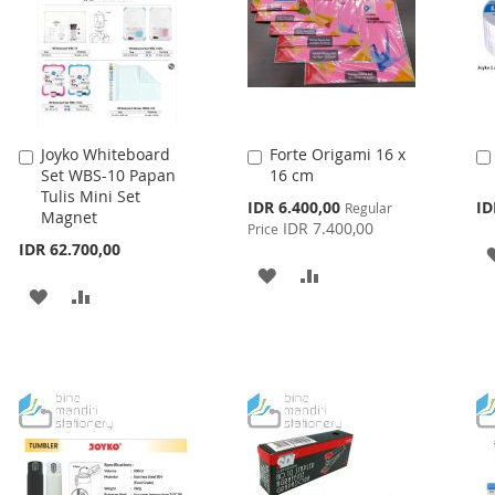
Joyko Whiteboard
Forte Origami 16 x
Add
Add
Set WBS-10 Papan
16 cm
to
to
Tulis Mini Set
Cart
Cart
Special
IDR 6.400,00
ID
Regular
Magnet
Price
IDR 7.400,00
Price
IDR 62.700,00
ADD
ADD
ADD
ADD
TO
TO
TO
TO
WISH
COMPARE
WISH
COMPARE
LIST
LIST