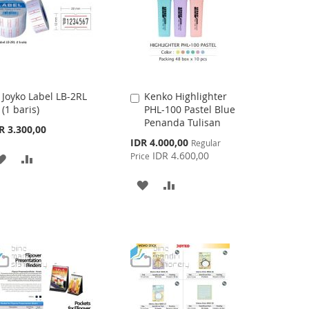
Joyko Label LB-2RL
Kenko Highlighter
Add
Add
(1 baris)
PHL-100 Pastel Blue
to
to
Penanda Tulisan
Cart
Cart
R 3.300,00
Special
IDR 4.000,00
Regular
Price
IDR 4.600,00
Price
ADD
ADD
TO
TO
ADD
ADD
WISH
COMPARE
TO
TO
LIST
WISH
COMPARE
LIST