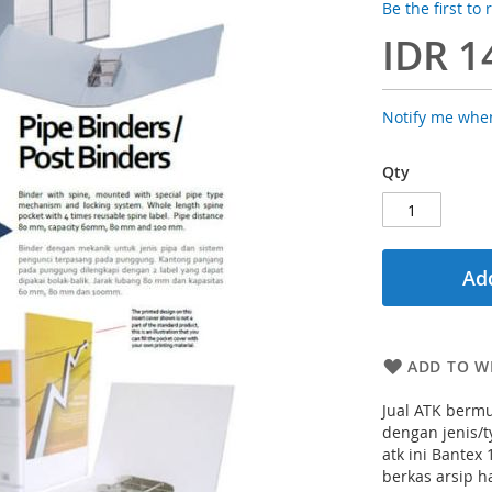
Be the first to
IDR 1
Notify me when
Qty
Add
ADD TO WI
Jual ATK bermu
dengan jenis/
atk ini Bantex
berkas arsip h