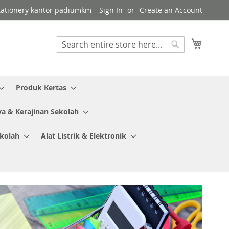
 stationery kantor padiumkm
Sign In
Create an Account
My Cart
Search
Search
Produk Kertas
ya & Kerajinan Sekolah
ekolah
Alat Listrik & Elektronik