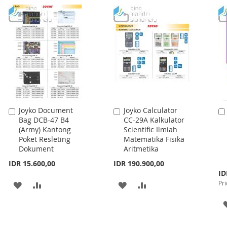
Joyko Document
Joyko Calculator
Add
Add
Bag DCB-47 B4
CC-29A Kalkulator
to
to
(Army) Kantong
Scientific Ilmiah
Cart
Cart
Poket Resleting
Matematika Fisika
Dokument
Aritmetika
IDR 15.600,00
IDR 190.900,00
Spe
ID
Pri
Pri
ADD
ADD
ADD
ADD
TO
TO
TO
TO
WISH
COMPARE
WISH
COMPARE