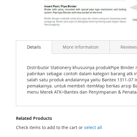
Skip
to
Details
More Information
Reviews
the
beginning
of
the
Distributor Stationery khususnya produkPipe Binder
images
pabrikan sebagai contoh dalam kategori barang atk in
gallery
salah satu produk andalannya yaitu Bantex 1311-07 I
pemakainya. untuk membeli itemMap berkas arsip Ba
menu Merek ATK>Bantex dan Penyimpanan & Penataa
Related Products
Check items to add to the cart or
select all