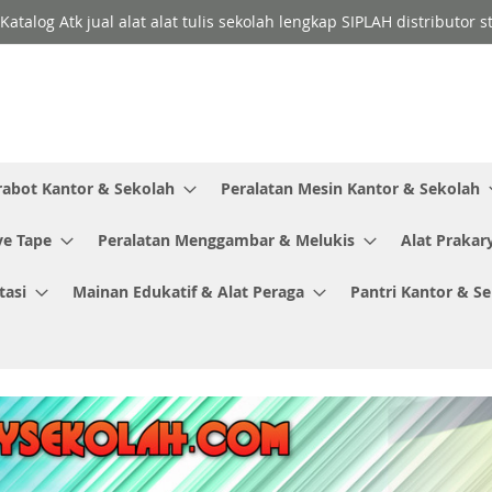
Katalog Atk jual alat alat tulis sekolah lengkap SIPLAH distributor
rabot Kantor & Sekolah
Peralatan Mesin Kantor & Sekolah
ve Tape
Peralatan Menggambar & Melukis
Alat Prakar
tasi
Mainan Edukatif & Alat Peraga
Pantri Kantor & S