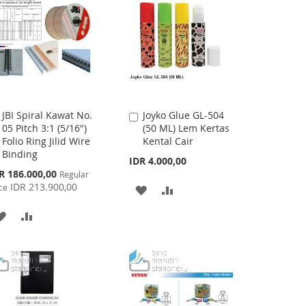
JBI Spiral Kawat No.
Joyko Glue GL-504
Add
Add
05 Pitch 3:1 (5/16")
(50 ML) Lem Kertas
to
to
Folio Ring Jilid Wire
Kental Cair
Cart
Cart
Binding
IDR 4.000,00
cial
R 186.000,00
Regular
ce
IDR 213.900,00
ce
ADD
ADD
TO
TO
ADD
ADD
WISH
COMPARE
TO
TO
LIST
WISH
COMPARE
LIST