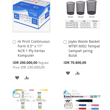
Hi Print Continuous
Joyko Waste Basket
Add
Add
Form 9.5" x 11"
WTBT-6002 Tempat
to
to
NCR 1 Ply Kertas
Sampah Jaring
Cart
Cart
Komputer
Bulat
Special
IDR 200.000,00
IDR 70.800,00
Regular
Price
IDR 230.000,00
Price
ADD
ADD
ADD
ADD
TO
TO
TO
TO
WISH
COMPARE
WISH
COMPARE
LIST
LIST