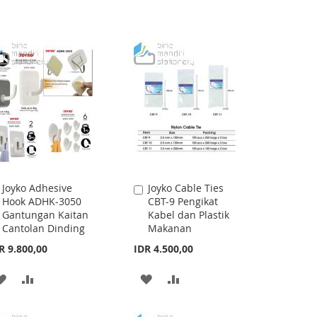
Joyko Adhesive
Joyko Cable Ties
Add
Add
Hook ADHK-3050
CBT-9 Pengikat
to
to
Gantungan Kaitan
Kabel dan Plastik
Cart
Cart
Cantolan Dinding
Makanan
R 9.800,00
IDR 4.500,00
ADD
ADD
ADD
ADD
TO
TO
TO
TO