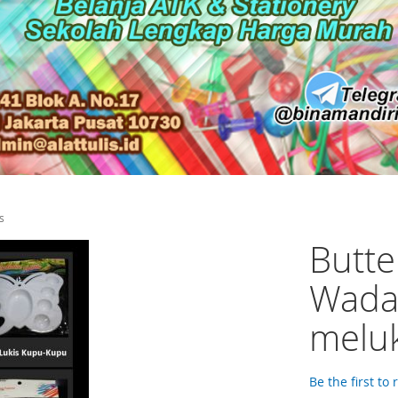
s
Butte
Wadah
meluk
Be the first to