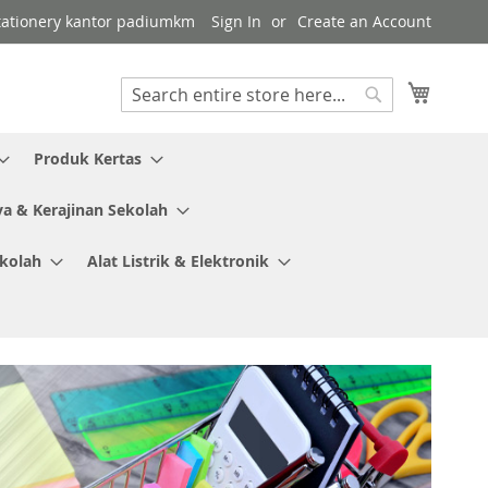
 stationery kantor padiumkm
Sign In
Create an Account
My Cart
Search
Search
Produk Kertas
ya & Kerajinan Sekolah
ekolah
Alat Listrik & Elektronik