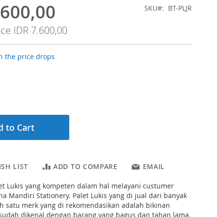
.600,00
SKU
BT-PLJR
ice
IDR 7.600,00
 the price drops
 to Cart
SH LIST
ADD TO COMPARE
EMAIL
let Lukis yang kompeten dalam hal melayani custumer
a Mandiri Stationery. Palet Lukis yang di jual dari banyak
ah satu merk yang di rekomendasikan adalah bikinan
g sudah dikenal dengan barang yang bagus dan tahan lama.