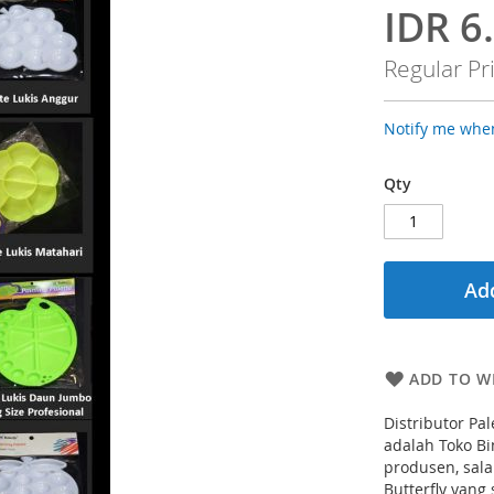
IDR 6
Special
Price
Regular Pr
Notify me when
Qty
Add
ADD TO WI
Distributor Pa
adalah Toko Bin
produsen, sal
Butterfly yan