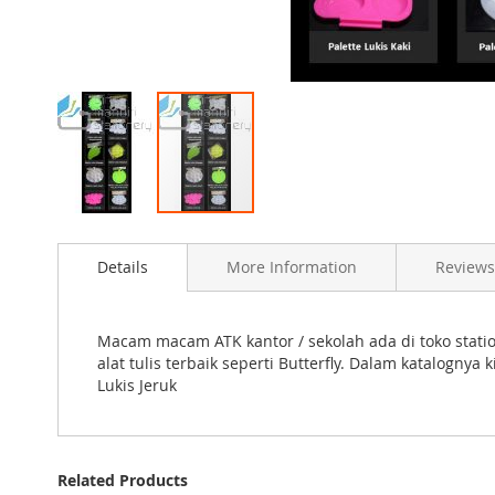
Skip
to
Details
More Information
Reviews
the
beginning
of
the
Macam macam ATK kantor / sekolah ada di toko statio
images
alat tulis terbaik seperti Butterfly. Dalam katalogn
gallery
Lukis Jeruk
Related Products