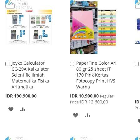
WISH
COMPARE
WISH
COMPARE
LIST
LIST
Joyko Calculator
PaperFine Color A4
Add
Add
CC-29A Kalkulator
80 gr 25 sheet IT
to
to
Scientific Ilmiah
170 Pink Kertas
Cart
Cart
Matematika Fisika
Fotocopy Print HVS
Aritmetika
Warna
Special
IDR 190.900,00
IDR 10.900,00
Regular
Price
Spe
IDR 12.600,00
ID
Price
Pri
Pri
ADD
ADD
ADD
ADD
TO
TO
TO
TO
WISH
COMPARE
WISH
COMPARE