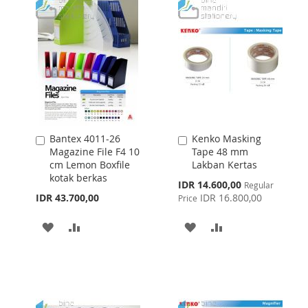
WISH
COMPARE
WISH
COMPARE
LIST
LIST
Bantex 4011-26
Kenko Masking
Add
Add
Magazine File F4 10
Tape 48 mm
to
to
cm Lemon Boxfile
Lakban Kertas
Cart
Cart
kotak berkas
Special
IDR 14.600,00
Regular
Price
IDR 43.700,00
IDR 16.800,00
Price
ADD
ADD
ADD
ADD
TO
TO
TO
TO
WISH
COMPARE
WISH
COMPARE
LIST
LIST