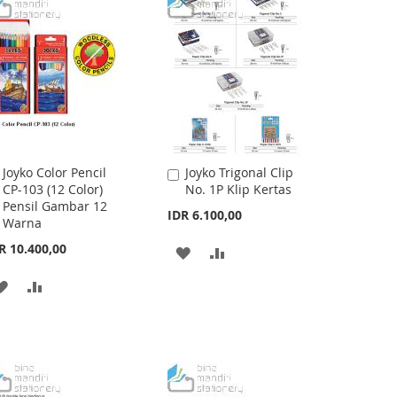
WISH
COMPARE
LIST
Joyko Color Pencil
Joyko Trigonal Clip
Add
Add
CP-103 (12 Color)
No. 1P Klip Kertas
to
to
Pensil Gambar 12
Cart
Cart
IDR 6.100,00
Warna
R 10.400,00
ADD
ADD
TO
TO
ADD
ADD
WISH
COMPARE
TO
TO
LIST
WISH
COMPARE
LIST