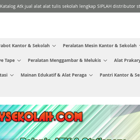
Katalog Atk jual alat alat tulis sekolah lengkap SIPLAH distributor
rabot Kantor & Sekolah
Peralatan Mesin Kantor & Sekolah
ve Tape
Peralatan Menggambar & Melukis
Alat Prakar
tasi
Mainan Edukatif & Alat Peraga
Pantri Kantor & S