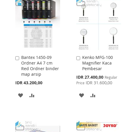
Bantex 1450-09
Kenko MFG-100
Add
Add
Ordner A4 7 cm
Magnifier Kaca
to
to
Red Ordner binder
Pembesar
Cart
Cart
map arsip
Special
IDR 27.400,00
Regular
Price
IDR 43.200,00
IDR 31.600,00
Price
ADD
ADD
ADD
ADD
TO
TO
TO
TO
WISH
COMPARE
WISH
COMPARE
LIST
LIST