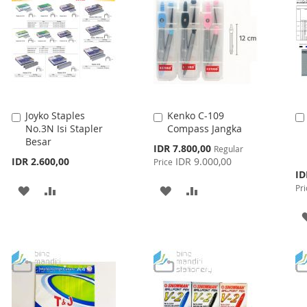
LIST
Joyko Staples
Kenko C-109
Add
Add
No.3N Isi Stapler
Compass Jangka
to
to
Besar
Cart
Cart
Special
IDR 7.800,00
Regular
Price
IDR 2.600,00
IDR 9.000,00
Price
Spe
ID
Pri
Pri
ADD
ADD
ADD
ADD
TO
TO
TO
TO
WISH
COMPARE
WISH
COMPARE
LIST
LIST