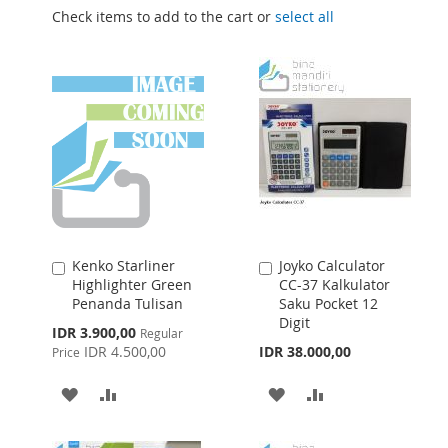
Check items to add to the cart or
select all
Kenko Starliner
Joyko Calculator
Add
Add
Highlighter Green
CC-37 Kalkulator
to
to
Penanda Tulisan
Saku Pocket 12
Cart
Cart
Digit
Special
IDR 3.900,00
Regular
Price
IDR 4.500,00
IDR 38.000,00
Price
ADD
ADD
ADD
ADD
TO
TO
TO
TO