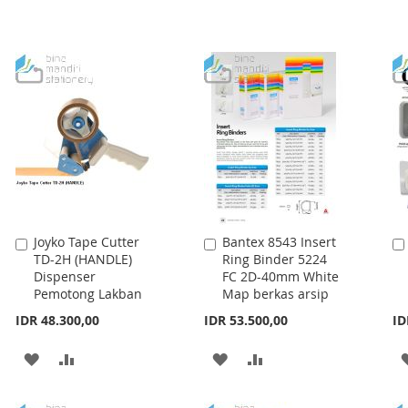
Joyko Tape Cutter
Bantex 8543 Insert
Add
Add
TD-2H (HANDLE)
Ring Binder 5224
to
to
Dispenser
FC 2D-40mm White
Cart
Cart
Pemotong Lakban
Map berkas arsip
IDR 48.300,00
IDR 53.500,00
ID
ADD
ADD
ADD
ADD
TO
TO
TO
TO