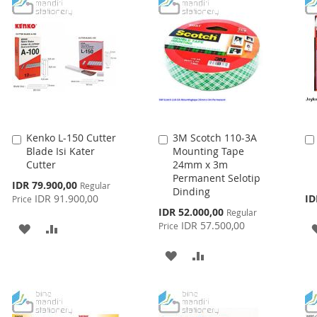
LIST
LIST
Kenko L-150 Cutter
3M Scotch 110-3A
Add
Add
Blade Isi Kater
Mounting Tape
to
to
Cutter
24mm x 3m
Cart
Cart
Permanent Selotip
Special
IDR 79.900,00
Regular
Dinding
Price
IDR 91.900,00
ID
Price
Special
IDR 52.000,00
Regular
Price
IDR 57.500,00
Price
ADD
ADD
TO
TO
ADD
ADD
WISH
COMPARE
TO
TO
LIST
WISH
COMPARE