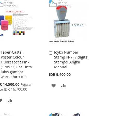
WISH
COMPARE
WISH
COMPARE
LIST
LIST
Faber-Castell
Joyko Number
Add
Add
Poster Colour
Stamp N-7 (7 digits)
to
to
Fluorescent Pink
Stempel Angka
Cart
Cart
(170923) Cat Tinta
Manual
lukis gambar
IDR 9.400,00
warna biru tua
cial
R 14.500,00
Regular
ADD
ADD
ce
IDR 16.700,00
ce
TO
TO
ADD
ADD
WISH
COMPARE
TO
TO
LIST