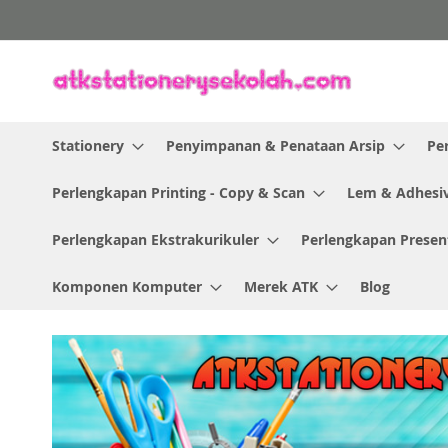
Skip
to
Content
Stationery
Penyimpanan & Penataan Arsip
Pe
Perlengkapan Printing - Copy & Scan
Lem & Adhesi
Perlengkapan Ekstrakurikuler
Perlengkapan Presen
Komponen Komputer
Merek ATK
Blog